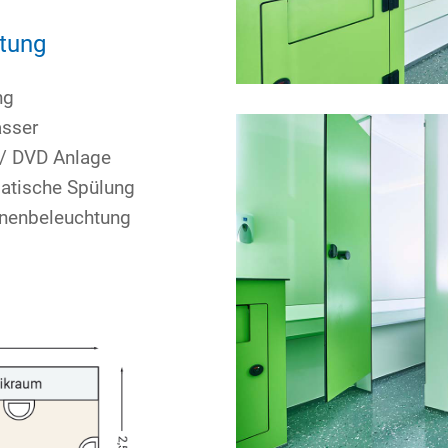
tung
ng
asser
 / DVD Anlage
atische Spülung
nnenbeleuchtung