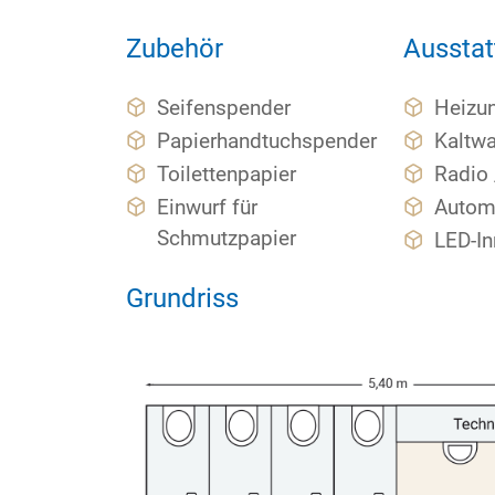
Zubehör
Ausstat
Seifenspender
Heizu
Papierhandtuchspender
Kaltw
Toilettenpapier
Radio
Einwurf für
Autom
Schmutzpapier
LED-I
Grundriss