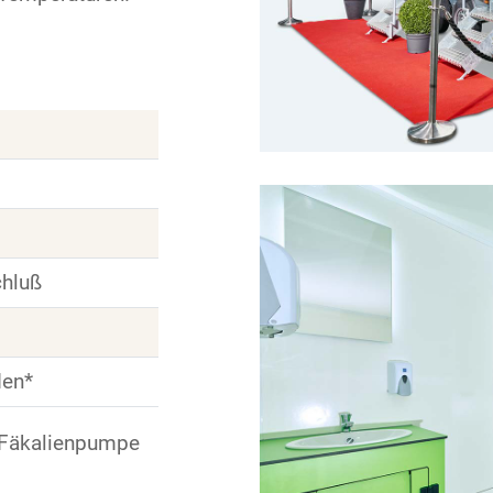
chluß
den*
, Fäkalienpumpe