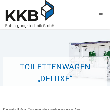
TOILETTENWAGEN
„DELUXE“
Die Oase unter den Örtchen.
Speziell für Events der gehobenen Art.